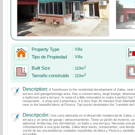
Property Type
:
Villa
Tipo de Propiedad
:
Villa
2
Built Size
:
110m
2
Tamaño construido
:
110m
Description:
A Townhouse in the residential development of Zalea, near t
terrace and garage/storage area. Has a conservatory, large lounge, downstai
a bathroom and a terrace. In need of a little renovation to make it perfect but 
restaurants , a shop and a pharmacy. It is less than 40 minutes from Marbella
near to the beautiful lakes at Pizarra. Top tourist destination the "caminito del
Descripción:
Una casa adosada en el desarrollo residencial de Zalea, 
terraza y un área de garaje / almacenamiento. Tiene un jardín de invierno, un
adicional. Arriba hay tres dormitorios, un baño y una terraza. Necesita una 
cómodamente a una gran familia. Zalea tiene bares, restaurantes, una tienda
coche de las encantadoras ciudades españolas de Alora y Pizarra y también c
accesible.