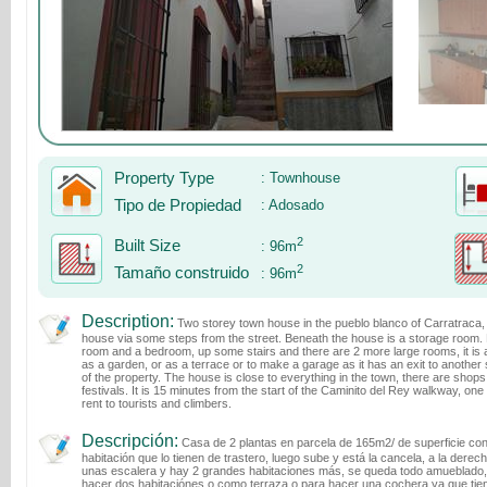
Property Type
:
Townhouse
Tipo de Propiedad
:
Adosado
2
Built Size
:
96m
2
Tamaño construido
:
96m
Description:
Two storey town house in the pueblo blanco of Carratraca, f
house via some steps from the street. Beneath the house is a storage room. Fur
room and a bedroom, up some stairs and there are 2 more large rooms, it is a
as a garden, or as a terrace or to make a garage as it has an exit to another 
of the property. The house is close to everything in the town, there are shops 
festivals. It is 15 minutes from the start of the Caminito del Rey walkway, one o
rent to tourists and climbers.
Descripción:
Casa de 2 plantas en parcela de 165m2/ de superficie con
habitación que lo tienen de trastero, luego sube y está la cancela, a la derec
unas escalera y hay 2 grandes habitaciones más, se queda todo amueblado, tie
hacer dos habitaciónes o como terraza o para hacer una cochera ya que tiene 